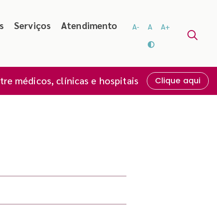
s
Serviços
Atendimento
A-
A
A+
re médicos, clínicas e hospitais
Clique aqui