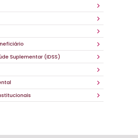
eficiário
úde Suplementar (IDSS)
ntal
nstitucionais