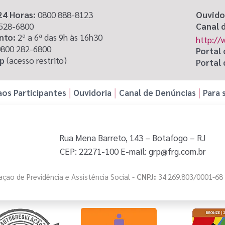
24 Horas:
0800 888-8123
Ouvido
2528-6800
Canal 
nto:
2ª a 6ª das 9h às 16h30
http://
800 282-6800
Portal
pp
(acesso restrito)
Portal 
os Participantes
Ouvidoria
Canal de Denúncias
Para 
Rua Mena Barreto, 143 – Botafogo – RJ
CEP: 22271-100 E-mail: grp@frg.com.br
ção de Previdência e Assistência Social -
CNPJ:
34.269.803/0001-68