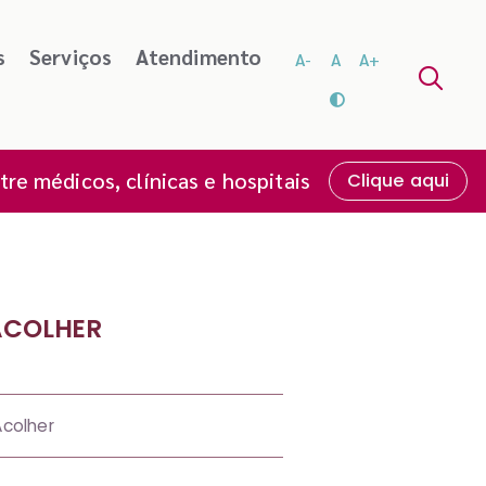
s
Serviços
Atendimento
A-
A
A+
re médicos, clínicas e hospitais
Clique aqui
ACOLHER
colher