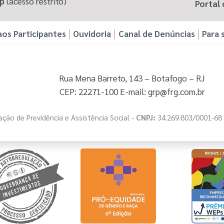
pp
(acesso restrito)
Portal 
os Participantes
Ouvidoria
Canal de Denúncias
Para 
Rua Mena Barreto, 143 – Botafogo – RJ
CEP: 22271-100 E-mail: grp@frg.com.br
ção de Previdência e Assistência Social -
CNPJ:
34.269.803/0001-68