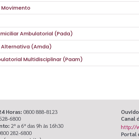
e Movimento
iciliar Ambulatorial (Pada)
r Alternativa (Amda)
latorial Multidisciplinar (Paam)
24 Horas:
0800 888-8123
Ouvido
2528-6800
Canal 
nto:
2ª a 6ª das 9h às 16h30
http://
800 282-6800
Portal